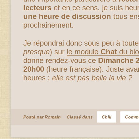
lecteurs
et en ce sens, je suis heu
une heure de discussion
tous en
prochainement.
Je répondrai donc sous peu à toute
presque
) sur
le module
Chat
du bl
donne rendez-vous ce
Dimanche 2
20h00
(heure française). Juste avan
heures :
elle est pas belle la vie ?
Posté par Romain
Classé dans
Chili
Commu