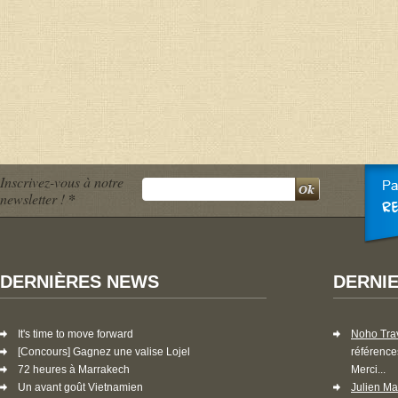
Inscrivez-vous à notre
newsletter !
*
DERNIÈRES NEWS
DERNI
It's time to move forward
Noho Tra
[Concours] Gagnez une valise Lojel
référence
72 heures à Marrakech
Merci...
Un avant goût Vietnamien
Julien Ma