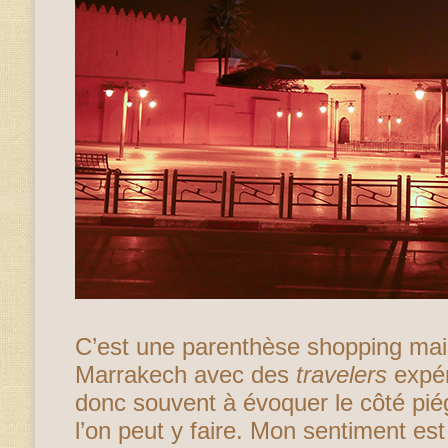
C’est une parenthèse shopping mai
Marrakech avec des
travelers
expér
donc souvent à évoquer le côté pi
l’on peut y faire. Mon sentiment est