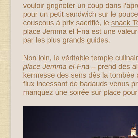
vouloir grignoter un coup dans l’apr
pour un petit sandwich sur le pouc
couscous à prix sacrifié, le
snack T
place Jemma el-Fna est une valeu
par les plus grands guides.
Non loin, le véritable temple culina
place Jemma el-Fna
– prend des al
kermesse des sens dès la tombée de
flux incessant de badauds venus pro
manquez une soirée sur place pour