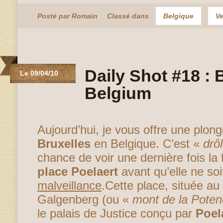
Posté par Romain
Classé dans
Belgique
Ve
Daily Shot #18 : 
Le 09/04/10
Belgium
Aujourd’hui, je vous offre une plon
Bruxelles
en Belgique. C’est «
drô
chance de voir une dernière fois la 
place Poelaert
avant qu’elle ne so
malveillance
.Cette place, située a
Galgenberg (ou «
mont de la Pote
le palais de Justice conçu par
Poel