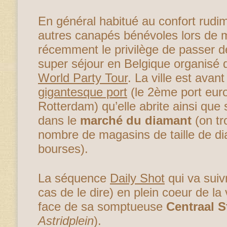
En général habitué au confort rudim
autres canapés bénévoles lors de m
récemment le privilège de passer de
super séjour en Belgique organisé d
World Party Tour
. La ville est ava
gigantesque port
(le 2ème port eur
Rotterdam) qu’elle abrite ainsi que 
dans le
marché du diamant
(on tr
nombre de magasins de taille de di
bourses).
La séquence
Daily Shot
qui va suiv
cas de le dire) en plein coeur de la v
face de sa somptueuse
Centraal S
Astridplein
).