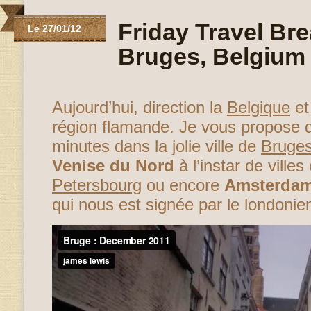
Friday Travel Bre
Le 27/01/12
Bruges, Belgium
Aujourd’hui, direction la
Belgique
et
région flamande. Je vous propose 
minutes dans la jolie ville de
Bruge
Venise du Nord
à l’instar de vill
Petersbourg
ou encore
Amsterda
qui nous est signée par le londoni