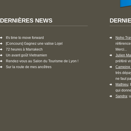
DERNIÈRES NEWS
DERNI
It's time to move forward
Noho Tra
[Concours] Gagnez une valise Lojel
référence
72 heures à Marrakech
Merci...
Un avant goût Vietnamien
Julien Ma
Rendez-vous au Salon du Tourisme de Lyon !
préféré vi
Sur la route de mes ancêtres
Camping 
très dépa
ne faut pa
Mathieu
:
qui donne
Sandra
: 