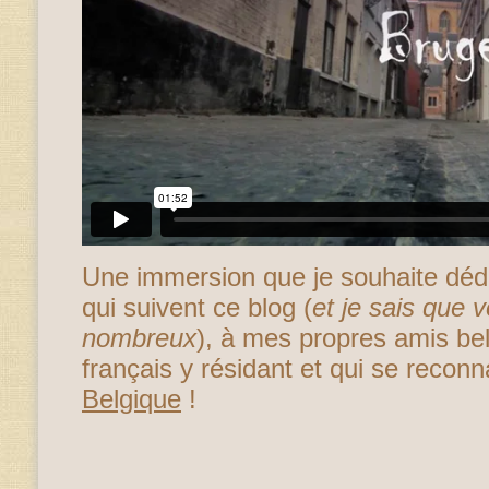
Une immersion que je souhaite dédi
qui suivent ce blog (
et je sais que 
nombreux
), à mes propres amis bel
français y résidant et qui se recon
Belgique
!