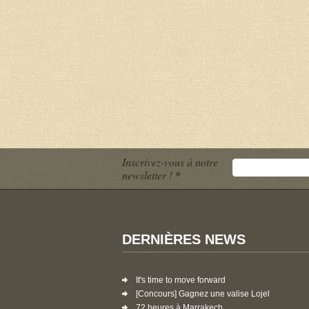
Inscrivez-vous à notre
newsletter !
*
DERNIÈRES NEWS
It's time to move forward
[Concours] Gagnez une valise Lojel
72 heures à Marrakech