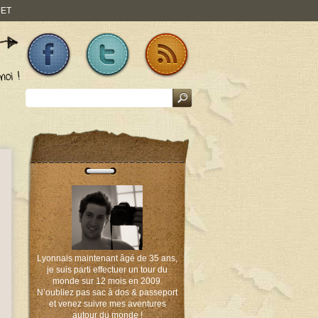
JET
Lyonnais maintenant âgé de 35 ans,
je suis parti effectuer un tour du
monde sur 12 mois en 2009.
N’oubliez pas sac à dos & passeport
et venez suivre mes aventures
autour du monde !