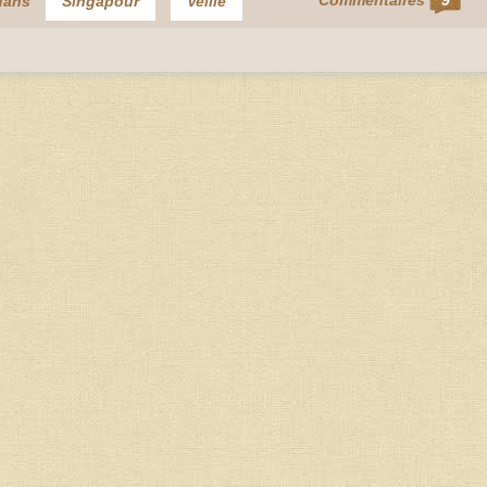
Commentaires
9
dans
Singapour
Veille