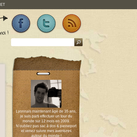
JET
Lyonnais maintenant âgé de 35 ans,
je suis parti effectuer un tour du
monde sur 12 mois en 2009.
N’oubliez pas sac à dos & passeport
et venez suivre mes aventures
autour du monde !