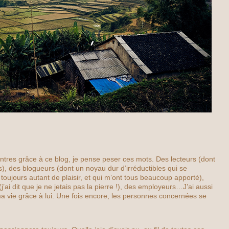
ontres grâce à ce blog, je pense peser ces mots. Des lecteurs (dont
), des blogueurs (dont un noyau dur d’irréductibles qui se
 toujours autant de plaisir, et qui m’ont tous beaucoup apporté),
’ai dit que je ne jetais pas la pierre !), des employeurs…J’ai aussi
ma vie grâce à lui. Une fois encore, les personnes concernées se