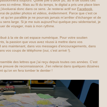
assionnera toujours. Quelle joie d’avoir pu, au fil de toutes ces
res ici-même. Mais au fil du temps, le digital a pris une place bien
j’évoluerai donc dans ce sens. Je resterai actif sur
Facebook
,
erai de publier photos et vidéos, évidemment. Parce que c’est ce
et qu’en parallèle je ne pourrais jamais m’arrêter d’échanger et de
u sens large. Si je me suis aujourd’hui quelque peu sédentarisé, je
inuer de voyager, mais à mon rythme.
ribué à la vie de cet espace numérique. Pour votre soutien
ts, la passion que vous avez réussi à mettre dans vos
8 ans maintenant, dans vos messages d’encouragements, dans
ns vos coups de téléphone (oui, c’est arrivé !).
semble des lettres que j’ai reçu depuis toutes ces années. C’est
elle preuve de reconnaissance. J’en relierai dans quelques dizaines
nt qu’on en fera tomber le dentier !