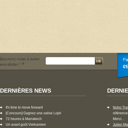
Inscrivez-vous à notre
newsletter !
*
DERNIÈRES NEWS
DERNI
It's time to move forward
Noho Tra
[Concours] Gagnez une valise Lojel
référence
72 heures à Marrakech
Merci...
Un avant goût Vietnamien
Julien Ma