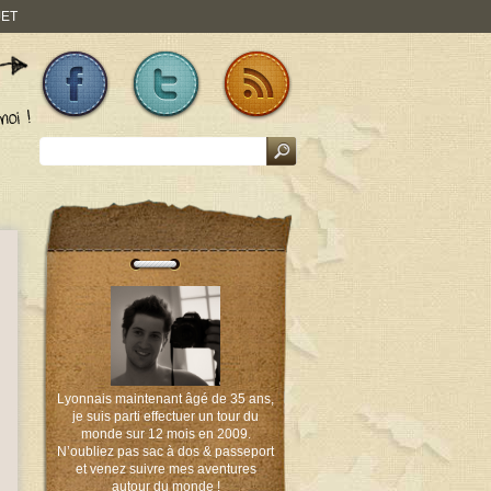
JET
Lyonnais maintenant âgé de 35 ans,
je suis parti effectuer un tour du
monde sur 12 mois en 2009.
N’oubliez pas sac à dos & passeport
et venez suivre mes aventures
autour du monde !