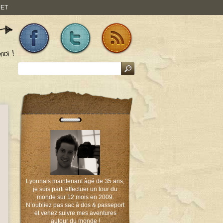
JET
Lyonnais maintenant âgé de 35 ans,
je suis parti effectuer un tour du
monde sur 12 mois en 2009.
N’oubliez pas sac à dos & passeport
et venez suivre mes aventures
autour du monde !