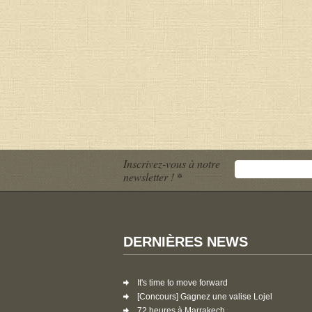
Inscrivez-vous à notre
newsletter !
*
DERNIÈRES NEWS
It's time to move forward
[Concours] Gagnez une valise Lojel
72 heures à Marrakech