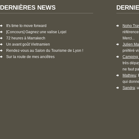
DERNIÈRES NEWS
DERNI
It's time to move forward
Noho Tra
[Concours] Gagnez une valise Lojel
référence
72 heures à Marrakech
Merci...
Un avant goût Vietnamien
Julien Ma
Rendez-vous au Salon du Tourisme de Lyon !
préféré vi
Sur la route de mes ancêtres
Camping 
très dépa
ne faut pa
Mathieu
:
qui donne
Sandra
: 