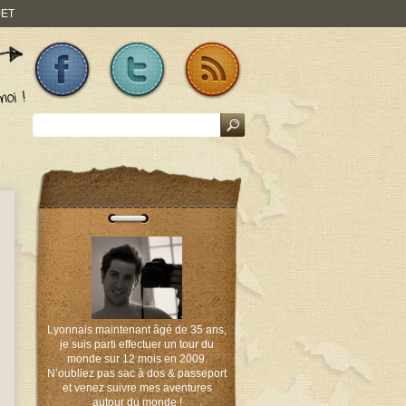
JET
Lyonnais maintenant âgé de 35 ans,
je suis parti effectuer un tour du
monde sur 12 mois en 2009.
N’oubliez pas sac à dos & passeport
et venez suivre mes aventures
autour du monde !