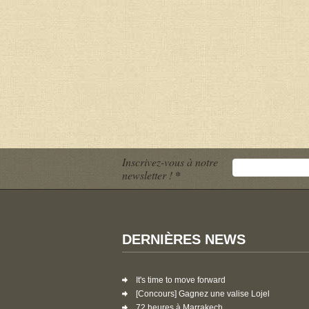
Inscrivez-vous à notre
newsletter !
*
DERNIÈRES NEWS
It's time to move forward
[Concours] Gagnez une valise Lojel
72 heures à Marrakech