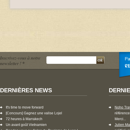
Inscrivez-vous à notre
newsletter !
*
DERNIÈRES NEWS
DERNI
It's time to move forward
Noho Tra
[Concours] Gagnez une valise Lojel
référence
72 heures à Marrakech
Merci...
Un avant goût Vietnamien
Julien Ma