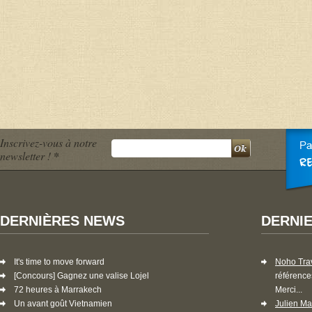
Inscrivez-vous à notre
newsletter !
*
DERNIÈRES NEWS
DERNI
It's time to move forward
Noho Tra
[Concours] Gagnez une valise Lojel
référence
72 heures à Marrakech
Merci...
Un avant goût Vietnamien
Julien Ma