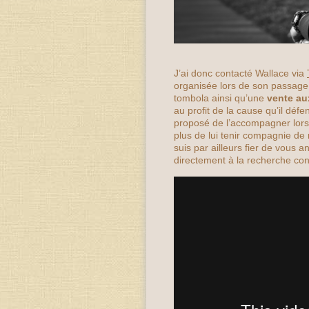
J’ai donc contacté Wallace via
organisée lors de son passag
tombola ainsi qu’une
vente au
au profit de la cause qu’il défen
proposé de l’accompagner lors
plus de lui tenir compagnie de r
suis par ailleurs fier de vous 
directement à la recherche con