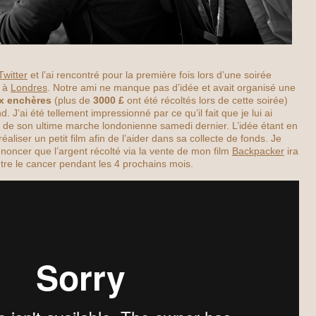
Twitter
et l’ai rencontré pour la première fois lors d’une soirée
e à
Londres
. Notre ami ne manque pas d’idée et avait organisé une
x enchères
(plus de
3000 £
ont été récoltés lors de cette soirée)
d. J’ai été tellement impressionné par ce qu’il fait que je lui ai
 de son ultime marche londonienne samedi dernier. L’idée étant en
éaliser un petit film afin de l’aider dans sa collecte de fonds. Je
annoncer que l’argent récolté via la vente de mon film
Backpacker
ira
tre le cancer pendant les 4 prochains mois.