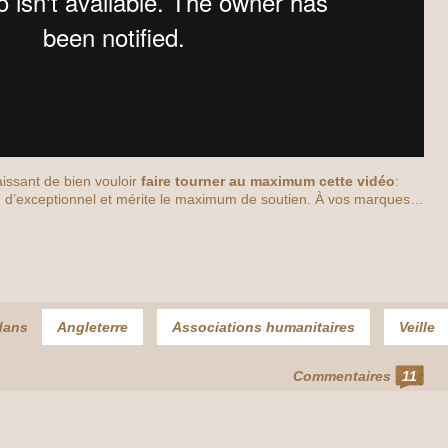
issant de bien vouloir
faire tourner au maximum cette vidéo
:
n d’exceptionnel et mérite le maximum de soutien. À vos marques…
dans
Angleterre
Associations humanitaires
Veille
Commentaires
11