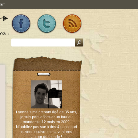
JET
Lyonnais maintenant âgé de 35 ans,
je suis parti effectuer un tour du
monde sur 12 mois en 2009.
N’oubliez pas sac à dos & passeport
et venez suivre mes aventures
autour du monde !