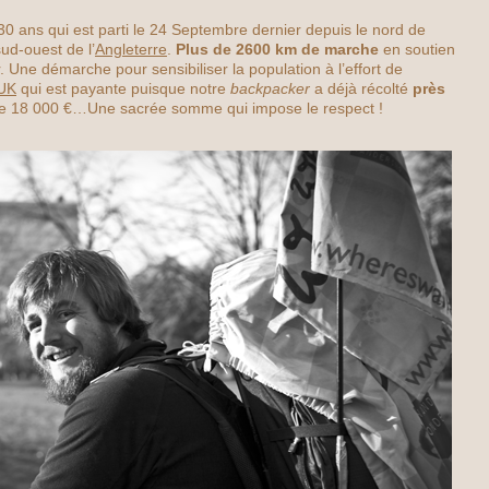
30 ans qui est parti le 24 Septembre dernier depuis le nord de
sud-ouest de l’
Angleterre
.
Plus de 2600 km de marche
en soutien
. Une démarche pour sensibiliser la population à l’effort de
 UK
qui est payante puisque notre
backpacker
a déjà récolté
près
t de 18 000 €…Une sacrée somme qui impose le respect !