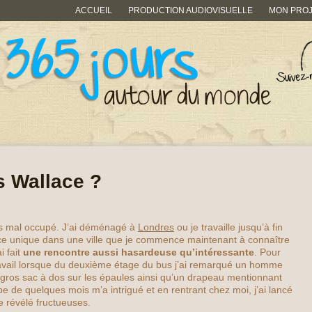
ACCUEIL
PRODUCTION AUDIOVISUELLE
MON PRO
s Wallace ?
pas mal occupé. J’ai déménagé à
Londres
ou je travaille jusqu’à fin
ce unique dans une ville que je commence maintenant à connaître
i fait
une rencontre aussi hasardeuse qu’intéressante
. Pour
 travail lorsque du deuxième étage du bus j’ai remarqué un homme
gros sac à dos sur les épaules ainsi qu’un drapeau mentionnant
be de quelques mois m’a intrigué et en rentrant chez moi, j’ai lancé
e révélé fructueuses.