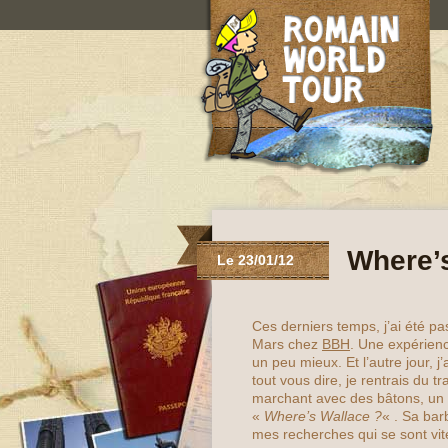
Where’
Le 23/01/12
Ces derniers temps, j’ai été 
Mars chez
BBH
. Une expérien
un peu mieux. Et l’autre jour, j’a
tout vous dire, je rentrais du
marchant avec des bâtons, un 
«
Where’s Wallace ?
« . Sa bar
mes recherches qui se sont vit