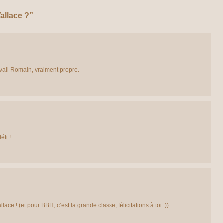
allace ?”
avail Romain, vraiment propre.
fi !
lace ! (et pour BBH, c’est la grande classe, félicitations à toi :))