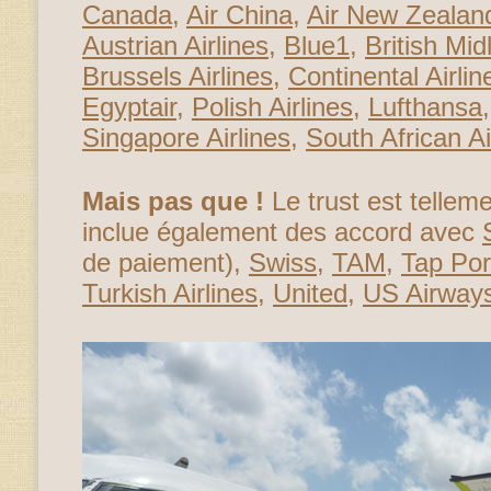
Canada
,
Air China
,
Air New Zealan
Austrian Airlines
,
Blue1
,
British Mid
Brussels Airlines
,
Continental Airlin
Egyptair
,
Polish Airlines
,
Lufthansa
Singapore Airlines
,
South African A
Mais pas que !
Le trust est telleme
inclue également des accord avec
de paiement),
Swiss
,
TAM
,
Tap Por
Turkish Airlines
,
United
,
US Airway