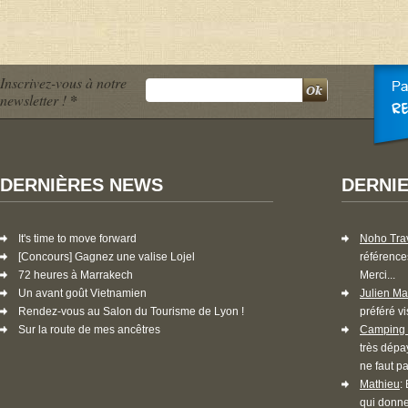
Inscrivez-vous à notre
newsletter !
*
DERNIÈRES NEWS
DERNI
It's time to move forward
Noho Tra
[Concours] Gagnez une valise Lojel
référence
72 heures à Marrakech
Merci...
Un avant goût Vietnamien
Julien Ma
Rendez-vous au Salon du Tourisme de Lyon !
préféré vi
Sur la route de mes ancêtres
Camping 
très dépa
ne faut pa
Mathieu
:
qui donne