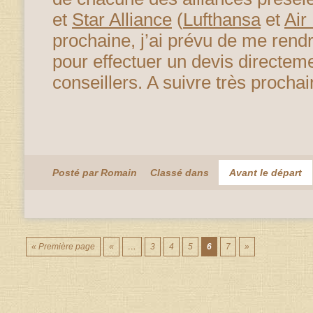
et
Star Alliance
(
Lufthansa
et
Air
prochaine, j’ai prévu de me ren
pour effectuer un devis directem
conseillers. A suivre très procha
Posté par Romain
Classé dans
Avant le départ
« Première page
«
…
3
4
5
6
7
»