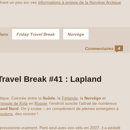
rchant un peu sur ces
informations à propos de la Norvège Arctique
.
dans
Friday Travel Break
Norvège
Commentaires
4
Travel Break #41 : Lapland
tique. Coincée entre la
Suède
, la
Finlande
, la
Norvège
et
ninsule de Kola
en
Russie
, l’endroit suscite l’attrait de nombreux
rand Nord
. On y croise –
en complément de pleines enneigées à
loutons
, des rennes !
pressionne vraiment. Parti seul avec son vélo en 2007, il a pédalé