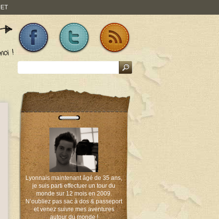
JET
Lyonnais maintenant âgé de 35 ans,
je suis parti effectuer un tour du
monde sur 12 mois en 2009.
N’oubliez pas sac à dos & passeport
et venez suivre mes aventures
autour du monde !