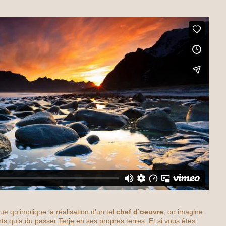
e qu’implique la réalisation d’un tel
chef d’oeuvre
, on imagine
ts qu’a du passer
Terje
en ses propres terres. Et si vous êtes