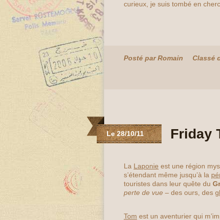
curieux, je suis tombé en che
Posté par Romain
Classé 
Friday 
Le 28/10/11
La
Laponie
est une région mys
s’étendant même jusqu’à la
pé
touristes dans leur quête du
G
perte de vue
– des ours, des
g
Tom
est un aventurier qui m’im