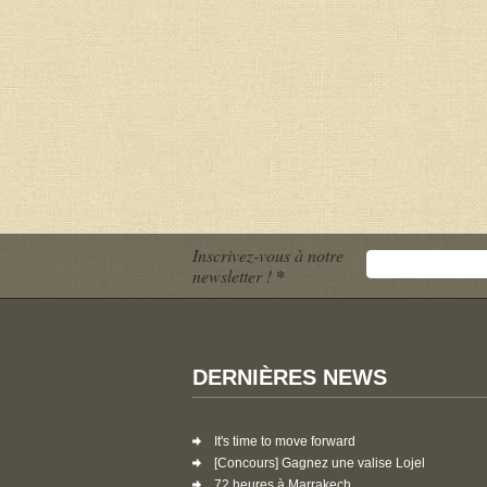
Inscrivez-vous à notre
newsletter !
*
DERNIÈRES NEWS
It's time to move forward
[Concours] Gagnez une valise Lojel
72 heures à Marrakech