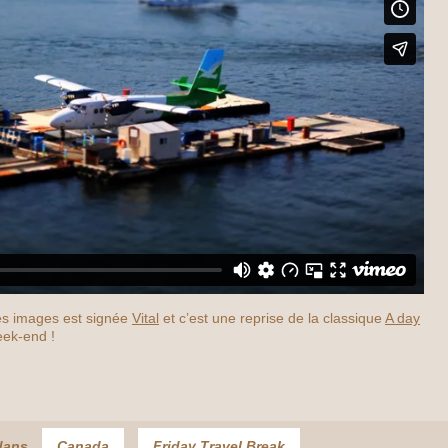
s images est signée
Vital
et c’est une reprise de la classique
A day
eek-end !
dans
Canada
Friday Travel Break