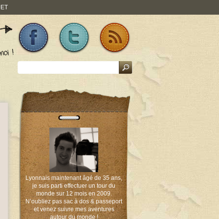
JET
Lyonnais maintenant âgé de 35 ans,
je suis parti effectuer un tour du
monde sur 12 mois en 2009.
N’oubliez pas sac à dos & passeport
et venez suivre mes aventures
autour du monde !