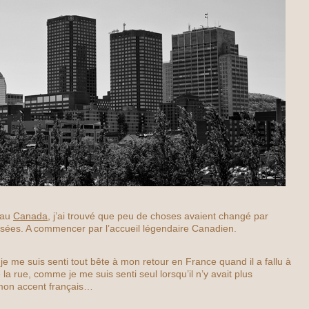
 au
Canada
, j’ai trouvé que peu de choses avaient changé par
sées. A commencer par l’accueil légendaire Canadien.
je me suis senti tout bête à mon retour en France quand il a fallu à
a rue, comme je me suis senti seul lorsqu’il n’y avait plus
mon accent français…