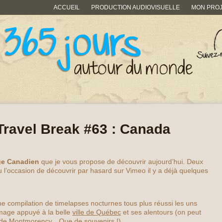
ACCUEIL
PRODUCTION AUDIOVISUELLE
MON PRO
Travel Break #63 : Canada
ge Canadien
que je vous propose de découvrir aujourd’hui. Deux
eu l’occasion de découvrir par hasard sur Vimeo il y a déjà quelques
ne compilation de timelapses nocturnes tous plus réussi les uns
mmage appuyé à la belle
ville de Québec
et ses alentours (on peut
 de Montmorency
…Que de souvenirs !)