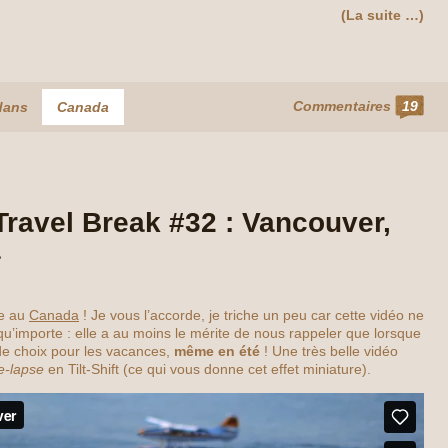
(La suite …)
Commentaires
19
dans
Canada
Travel Break #32 : Vancouver,
a
me au
Canada
! Je vous l’accorde, je triche un peu car cette vidéo ne
u’importe : elle a au moins le mérite de nous rappeler que lorsque
de choix pour les vacances,
même en été
! Une très belle vidéo
e-lapse
en Tilt-Shift (ce qui vous donne cet effet miniature).