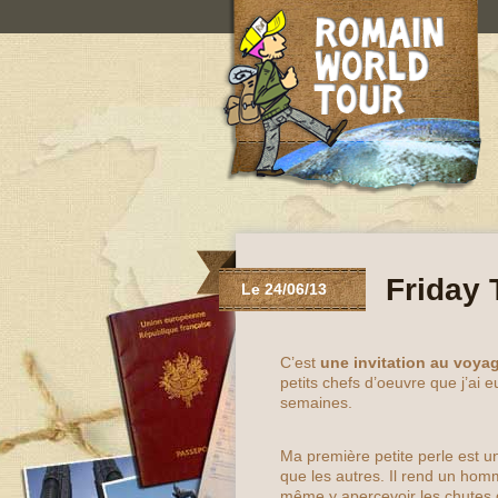
Friday 
Le 24/06/13
C’est
une invitation au voya
petits chefs d’oeuvre que j’ai 
semaines.
Ma première petite perle est u
que les autres. Il rend un ho
même y apercevoir
les chutes