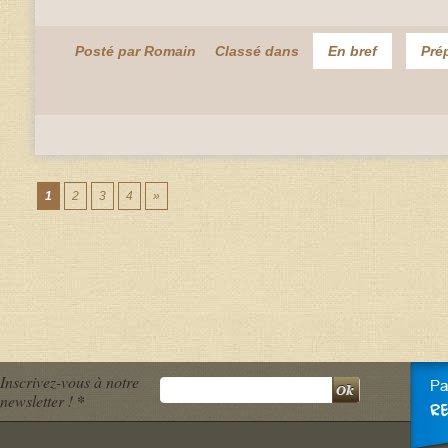
Posté par Romain
Classé dans
En bref
Pré
1
2
3
4
»
Inscrivez-vous à notre
newsletter !
*