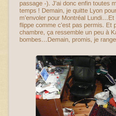
passage -). J’ai donc enfin toutes me
temps ! Demain, je quitte Lyon pour
m’envoler pour Montréal Lundi…Et 
flippe comme c’est pas permis. Et p
chambre, ça ressemble un peu à K
bombes…Demain, promis, je rang