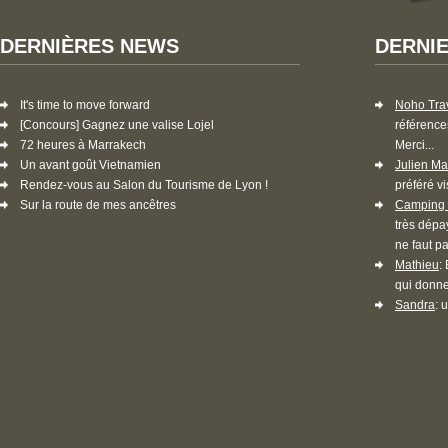
DERNIÈRES NEWS
DERNI
It's time to move forward
Noho Tra
[Concours] Gagnez une valise Lojel
référence
72 heures à Marrakech
Merci...
Un avant goût Vietnamien
Julien Ma
Rendez-vous au Salon du Tourisme de Lyon !
préféré vi
Sur la route de mes ancêtres
Camping 
très dépa
ne faut pa
Mathieu
:
qui donne
Sandra
: 