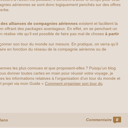
agnies aériennes se sont donc logiquement penchés sur des offres
herbe.
e
des alliances de compagnies aériennes
existent et facilitent la
en offrant des
packages
avantageux. En effet, en se penchant un
n réalise vite qu’il est possible de faire pas mal de choses
à partir
façonner son tour du monde sur mesure. En pratique, on verra qu’il
raire en fonction du réseau de la compagnie aérienne ou de
riennes les plus connues et que proposent-elles ? Puisqu’un blog
us donner toutes cartes en main pour réussir votre voyage, je
s les informations relatives à l’organisation d’un tour du monde et
el projet via mon Guide «
Comment organiser son tour du
Commentaire
0
dans