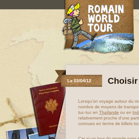
Choisir
Le 03/04/12
Lorsqu’on voyage autour du mo
nombre de moyens de transport 
tuc-tuc en
Thaïlande
ou en
Ind
relativement proche d’une parti
connues en terme de billets to
Car si un tour du monde sans re