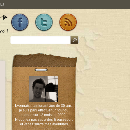
JET
Lyonnais maintenant âgé de 35 ans,
je suis parti effectuer un tour du
monde sur 12 mois en 2009.
N’oubliez pas sac à dos & passeport
et venez suivre mes aventures
autour du monde !