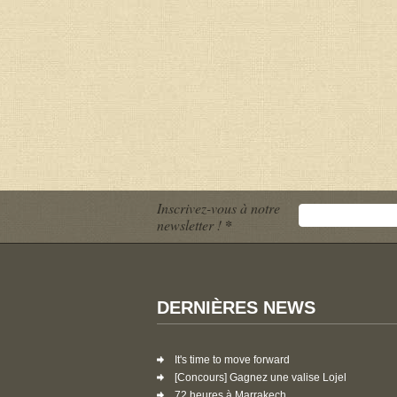
Inscrivez-vous à notre
newsletter !
*
DERNIÈRES NEWS
It's time to move forward
[Concours] Gagnez une valise Lojel
72 heures à Marrakech