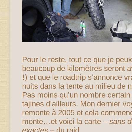
Pour le reste, tout ce que je peux
beaucoup de kilomètres seront a
!
) et que le roadtrip s’annonce v
nuits dans la tente au milieu de nu
Pas moins qu’un nombre certain
tajines d’ailleurs. Mon dernier 
remonte à 2005 et cela commence 
monte…et voici la carte –
sans d
exactes
– du raid.