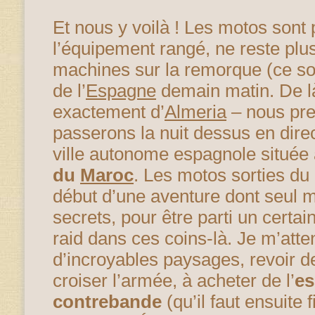
Et nous y voilà ! Les motos sont
l’équipement rangé, ne reste plu
machines sur la remorque (ce soi
de l’
Espagne
demain matin. De là
exactement d’
Almeria
– nous pre
passerons la nuit dessus en dire
ville autonome espagnole située 
du
Maroc
. Les motos sorties du 
début d’une aventure dont seul m
secrets, pour être parti un certa
raid dans ces coins-là. Je m’atte
d’incroyables paysages, revoir d
croiser l’armée, à acheter de l’
es
contrebande
(qu’il faut ensuite 