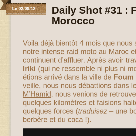
Daily Shot #31 :
Le 02/09/12
Morocco
Voila déjà bientôt 4 mois que nou
notre
intense raid moto
au
Maroc
et
continuent d’affluer. Après avoir tr
Iriki
(qui ne ressemble ni plus ni m
étions arrivé dans la ville de
Foum 
veille, nous nous débattions dans 
M’Hamid
, nous venions de retrouve
quelques kilomètres et faisions halt
quelques forces (
traduisez
– une bo
berbère et du coca !).