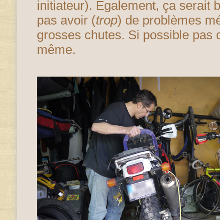
initiateur). Également, ça serait 
pas avoir (
trop
) de problèmes mé
grosses chutes. Si possible pas 
même.