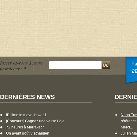
Inscrivez-vous à notre
newsletter !
*
DERNIÈRES NEWS
DERNI
It's time to move forward
Noho Tra
[Concours] Gagnez une valise Lojel
référence
72 heures à Marrakech
Merci...
Un avant goût Vietnamien
Julien Ma