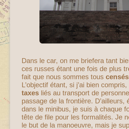
Dans le car, on me briefera tant bie
ces russes étant une fois de plus tr
fait que nous sommes tous
censés
L’objectif étant, si j’ai bien compris, 
taxes
liés au transport de personn
passage de la frontière. D’ailleurs, 
dans le minibus, je suis à chaque f
tête de file pour les formalités. J
le but de la manoeuvre, mais je su