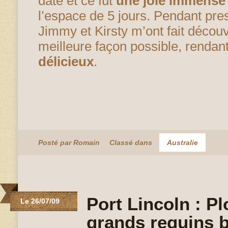
date et ce fut
une joie immense
l’espace de 5 jours. Pendant pr
Jimmy et Kirsty m’ont fait découvri
meilleure façon possible, rendan
délicieux
.
Posté par Romain
Classé dans
Australie
Port Lincoln : P
Le 26/07/09
grands requins 