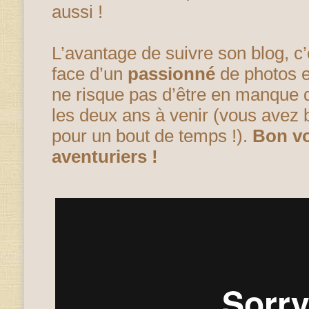
aussi !
L’avantage de suivre son blog, c’
face d’un
passionné
de photos e
ne risque pas d’être en manque 
les deux ans à venir (vous avez bi
pour un bout de temps !).
Bon v
aventuriers !