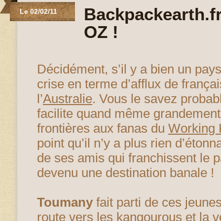
Backpackearth.fr,
Le 02/02/11
OZ !
Décidément, s’il y a bien un pays
crise en terme d’afflux de françai
l’
Australie
. Vous le savez probab
facilite quand même grandement 
frontières aux fanas du
Working 
point qu’il n’y a plus rien d’étonn
de ses amis qui franchissent le 
devenu une destination banale !
Toumany
fait parti de ces jeun
route vers les kangourous et la
v