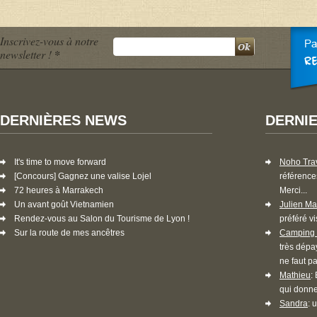
Inscrivez-vous à notre
newsletter !
*
DERNIÈRES NEWS
DERNI
It's time to move forward
Noho Tra
[Concours] Gagnez une valise Lojel
référence
72 heures à Marrakech
Merci...
Un avant goût Vietnamien
Julien Ma
Rendez-vous au Salon du Tourisme de Lyon !
préféré vi
Sur la route de mes ancêtres
Camping 
très dépa
ne faut pa
Mathieu
:
qui donne
Sandra
: 