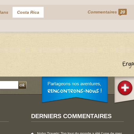
Commentaires
20
dans
Costa Rica
DERNIERS COMMENTAIRES
Noho Travels
: Ton tour du monde a été l’une de mes