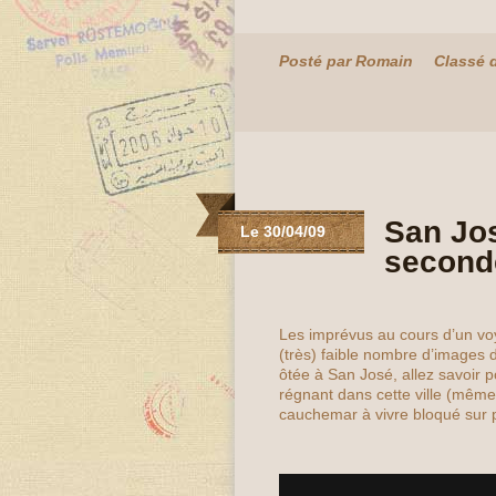
Posté par Romain
Classé 
San Jos
Le 30/04/09
second
Les imprévus au cours d’un voya
(très) faible nombre d’images
ôtée à San José, allez savoir p
régnant dans cette ville (même 
cauchemar à vivre bloqué sur p