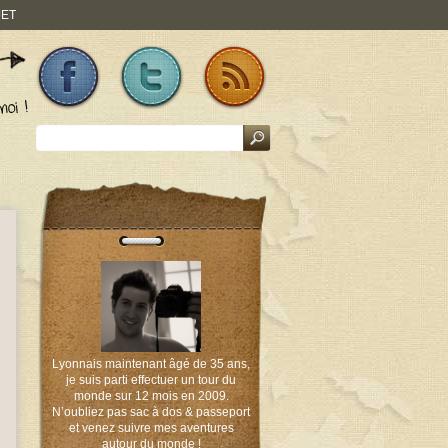
JET
Lyonnais maintenant âgé de 35 ans,
je suis parti effectuer un tour du
monde sur 12 mois en 2009.
N’oubliez pas sac à dos & passeport
et venez suivre mes aventures
autour du monde !