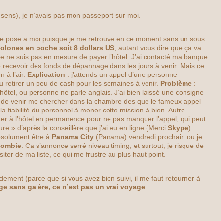
 sens), je n’avais pas mon passeport sur moi.
se pose à moi puisque je me retrouve en ce moment sans un sous
olones en poche soit 8 dollars US
, autant vous dire que ça va
 Je ne suis pas en mesure de payer l’hôtel. J’ai contacté ma banque
e recevoir des fonds de dépannage dans les jours à venir. Mais ce
 à l’air.
Explication
: j’attends un appel d’une personne
ou retirer un peu de cash pour les semaines à venir.
Problème
:
’hôtel, ou personne ne parle anglais. J’ai bien laissé une consigne
t de venir me chercher dans la chambre des que le fameux appel
 la fiabilité du personnel à mener cette mission à bien. Autre
ster à l’hôtel en permanence pour ne pas manquer l’appel, qui peut
re » d’après la conseillère que j’ai eu en ligne (Merci
Skype
).
absolument être à
Panama City
(Panama) vendredi prochain ou je
lombie
. Ca s’annonce serré niveau timing, et surtout, je risque de
isiter de ma liste, ce qui me frustre au plus haut point.
dement (parce que si vous avez bien suivi, il me faut retourner à
e sans galère, ce n’est pas un vrai voyage
.