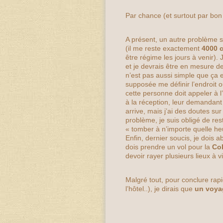
Par chance (et surtout par bon
A présent, un autre problème 
(il me reste exactement
4000 c
être régime les jours à venir).
et je devrais être en mesure d
n’est pas aussi simple que ça en
supposée me définir l’endroit 
cette personne doit appeler à l
à la réception, leur demandan
arrive, mais j’ai des doutes sur
problème, je suis obligé de re
« tomber à n’importe quelle heu
Enfin, dernier soucis, je dois 
dois prendre un vol pour la
Co
devoir rayer plusieurs lieux à v
Malgré tout, pour conclure rapi
l’hôtel..), je dirais que
un voyag