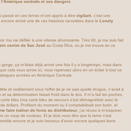
à
l’Amérique centrale et ses dangers
.
i passé en ces terres m’ont appris à être
vigilant
, c’est une
as encore arrivé une de ces histoires racontées dans le
Lonely
oir ma vie défiler à une vitesse ahurissante. Très tôt, je me suis fait
lein centre de San José
au Costa Rica, ou je me trouve en ce
 gorge, ça m’étais déjà arrivé une fois il y a longtemps, mais dans
que cela vous arrive ici, vous repensez alors en un éclair à tout ce
 attaques armées en Amérique Centrale.
ête et visiblement sous l’effet de je ne sais quelle drogue, n’avait à
et sa détermination faisait froid dans le dos. Il m’a fait les poches,
carte bleu (ma carte bleu de secours s’est démagnétisé avec le
de dollars. Profitant du moment ou il comptabilisait son butin, et
me faire traîner de force au distributeur
, j’ai réussi à m’esquiver,
ès un coup de couteau. Et je dois vous dire que la lame n’est
tremble encore et je suis heureux d’avoir encore quelques bons