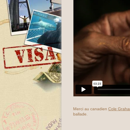
Merci au canadien
Cole Grah
ballade.