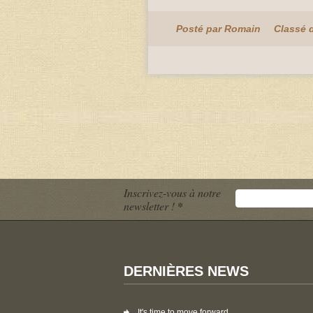
Posté par Romain
Classé 
Inscrivez-vous à notre
newsletter !
*
DERNIÈRES NEWS
It's time to move forward