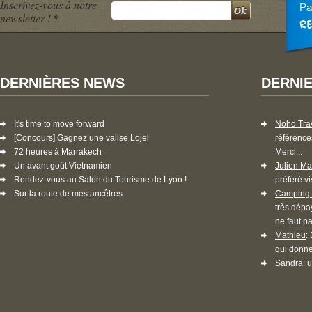
Inscrivez-vous à notre
newsletter !
*
DERNIÈRES NEWS
DERNI
It's time to move forward
Noho Tra
[Concours] Gagnez une valise Lojel
référence
72 heures à Marrakech
Merci...
Un avant goût Vietnamien
Julien Ma
Rendez-vous au Salon du Tourisme de Lyon !
préféré vi
Sur la route de mes ancêtres
Camping 
très dépa
ne faut pa
Mathieu
:
qui donne
Sandra
: 