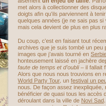
aisément
un enjeu de taille
. Parf
met alors à collectionner des disqu
doigts afin qu’ils parviennent à ten
quelques années (je ne sais pas si
mais cela devient de plus en plus ra
Du coup, c’est en faisant tout réce
archives que je suis tombé un peu 
images que j’avais tourné en
Serbi
honteusement laissé en jachère dep
faute de temps et d’oubli
– il fallai
Alors que nous nous trouvions en re
World Party Tour
, un
festival un pe
nous. De façon assez inexpliquée,
bénéficier de quasi tous les accès 
déroulant dans la ville de
Novi Sad