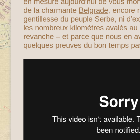
en mesure aujourd’hui de vous mont
de la charmante
Belgrade
, encore 
gentillesse du peuple Serbe, ni d’ex
les nombreux kilomètres avalés au m
revanche – et parce que nous en avo
quelques preuves du bon temps pas