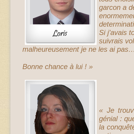
garcon a de
enormemen
determina
Si j’avais t
suivrais vo
malheureusement je ne les ai pas
Bonne chance à lui ! »
« Je trou
génial : qu
la conquêt