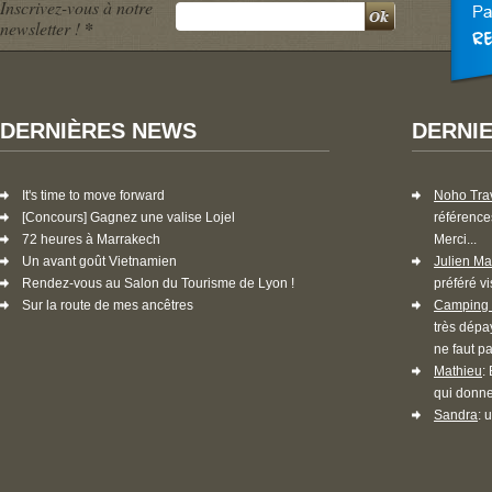
Inscrivez-vous à notre
newsletter !
*
DERNIÈRES NEWS
DERNI
It's time to move forward
Noho Tra
[Concours] Gagnez une valise Lojel
référence
72 heures à Marrakech
Merci...
Un avant goût Vietnamien
Julien Ma
Rendez-vous au Salon du Tourisme de Lyon !
préféré vi
Sur la route de mes ancêtres
Camping 
très dépa
ne faut pa
Mathieu
:
qui donne
Sandra
: 