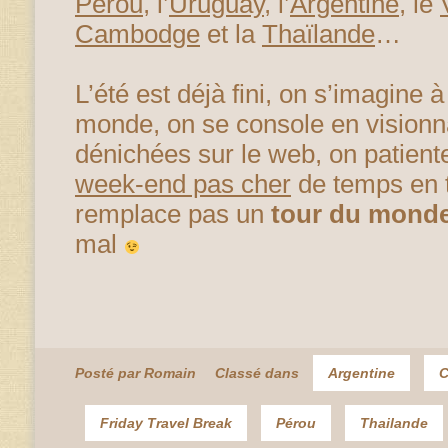
Pérou
, l’
Uruguay
, l’
Argentine
, le
Cambodge
et la
Thaïlande
…
L’été est déjà fini, on s’imagine à
monde, on se console en visionna
dénichées sur le web, on patient
week-end pas cher
de temps en 
remplace pas un
tour du mond
mal
Posté par Romain
Classé dans
Argentine
Friday Travel Break
Pérou
Thailande