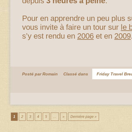
depuis
3 heures à peine
.
Pour en apprendre un peu plus s
vous invite à faire un tour sur
le 
s’y est rendu en
2006
et en
2009
Posté par Romain
Classé dans
Friday Travel Bre
1
2
3
4
5
…
»
Dernière page »