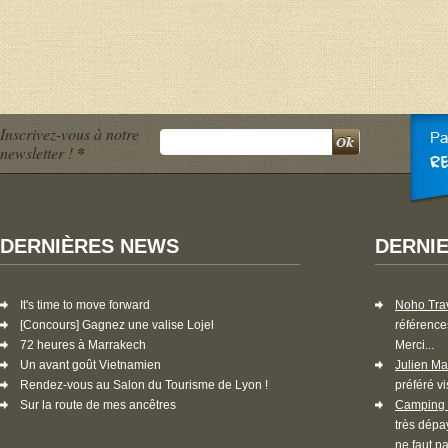
Inscrivez-vous à notre
newsletter !
*
DERNIÈRES NEWS
DERNI
It's time to move forward
Noho Tra
[Concours] Gagnez une valise Lojel
référence
72 heures à Marrakech
Merci...
Un avant goût Vietnamien
Julien Ma
Rendez-vous au Salon du Tourisme de Lyon !
préféré vi
Sur la route de mes ancêtres
Camping 
très dépa
ne faut pa