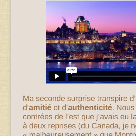
Ma seconde surprise transpire d’
d’
amitié
et d’
authenticité
. Nous
contrées de l’est que j’avais eu 
à deux reprises (du Canada, je 
« malheureusement » que
Montr