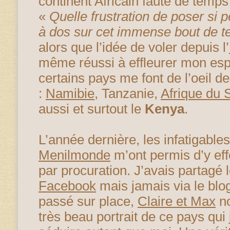
continent Africain faute de temps 
«
Quelle frustration de poser si
à dos sur cet immense bout de t
alors que l’idée de voler depuis l’
même réussi à effleurer mon espri
certains pays me font de l’oeil d
:
Namibie
, Tanzanie,
Afrique du 
aussi et surtout le
Kenya
.
L’année dernière, les infatigables
Menilmonde
m’ont permis d’y eff
par procuration. J’avais partagé
Facebook
mais jamais via le blo
passé sur place,
Claire et Max
no
très beau portrait de ce pays qui