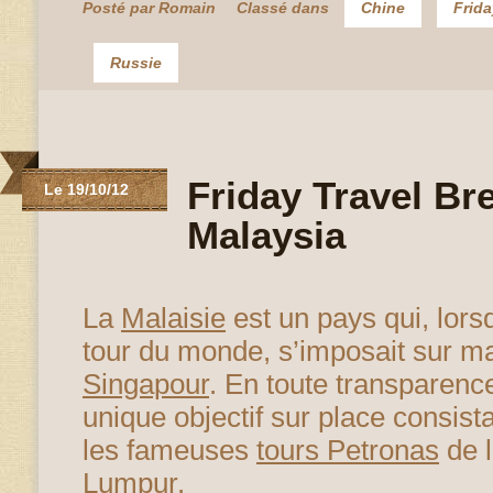
Posté par Romain
Classé dans
Chine
Frida
Russie
Friday Travel Br
Le 19/10/12
Malaysia
La
Malaisie
est un pays qui, lors
tour du monde, s’imposait sur ma
Singapour
. En toute transparen
unique objectif sur place consist
les fameuses
tours Petronas
de l
Lumpur.