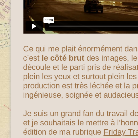
Ce qui me plait énormément dans
c’est
le côté brut
des images, le 
découle et le parti pris de réalis
plein les yeux et surtout plein les
production est très léchée et la p
ingénieuse, soignée et audacieu
Je suis un grand fan du travail d
et je souhaitais le mettre à l’ho
édition de ma rubrique
Friday Tr