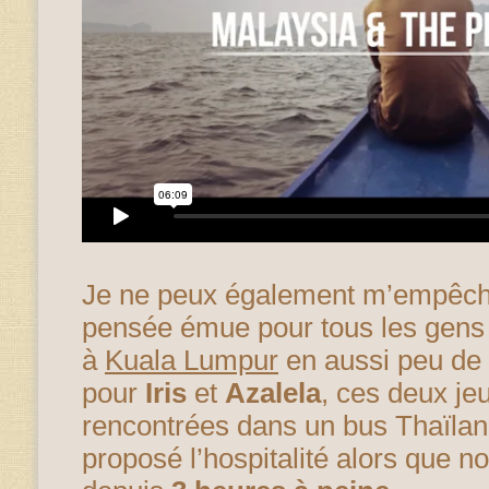
Je ne peux également m’empêche
pensée émue pour tous les gens 
à
Kuala Lumpur
en aussi peu de
pour
Iris
et
Azalela
, ces deux j
rencontrées dans un bus Thaïland
proposé l’hospitalité alors que 