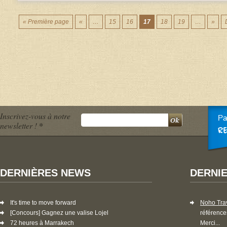
« Première page
«
…
15
16
17
18
19
…
»
Inscrivez-vous à notre
newsletter !
*
DERNIÈRES NEWS
DERNI
It's time to move forward
Noho Tra
[Concours] Gagnez une valise Lojel
référence
72 heures à Marrakech
Merci...