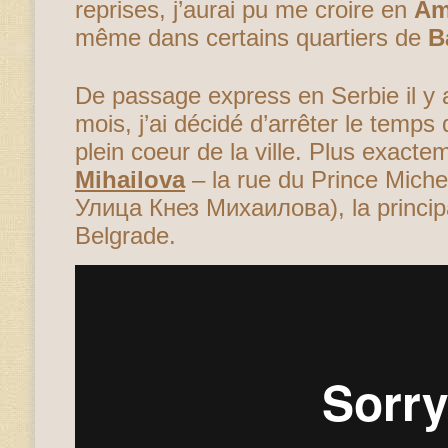
reprises, j’aurai pu me croire en
Am
même dans certains quartiers de
B
De passage express en Serbie il y
mois, j’ai décidé d’arrêter le temp
plein coeur de la ville. Plus exacte
Mihailova
– la rue du Prince Michel
Улица Кнез Михаилова), la princip
Belgrade.