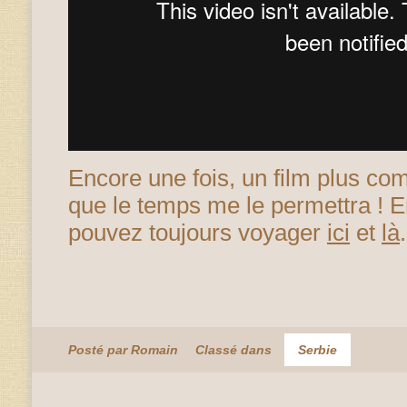
Encore une fois, un film plus com
que le temps me le permettra ! E
pouvez toujours voyager
ici
et
là
.
Posté par Romain
Classé dans
Serbie