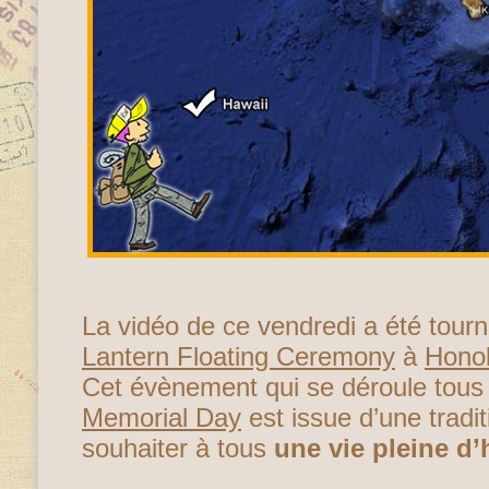
La vidéo de ce vendredi a été tourn
Lantern Floating Ceremony
à
Honol
Cet évènement qui se déroule tous l
Memorial Day
est issue d’une tradit
souhaiter à tous
une vie pleine d’