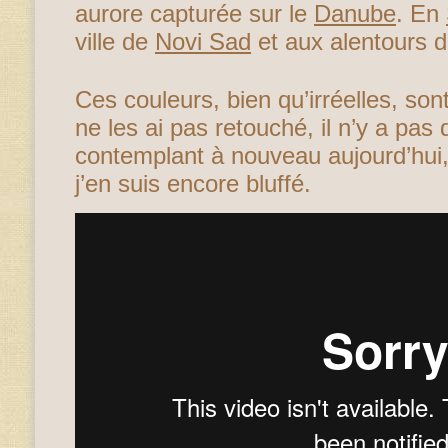
aurore capturée sur le
Danube
. En
ville de
Novi Sad
et aux alentours 
Ces couleurs, bien qu’irréelles, son
ne les ai pas retouché, il n’y a pas d
contemplant à nouveau aujourd’hui,
j’en suis encore bluffé.