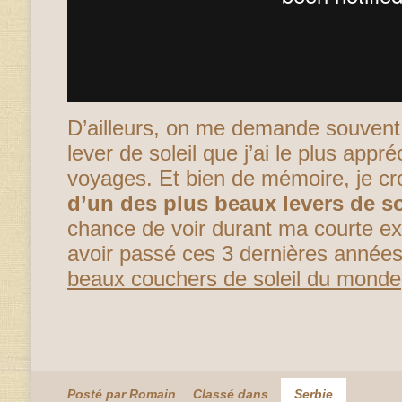
D’ailleurs, on me demande souvent 
lever de soleil que j’ai le plus app
voyages. Et bien de mémoire, je cro
d’un des plus beaux levers de so
chance de voir durant ma courte e
avoir passé ces 3 dernières années
beaux couchers de soleil du monde
Posté par Romain
Classé dans
Serbie