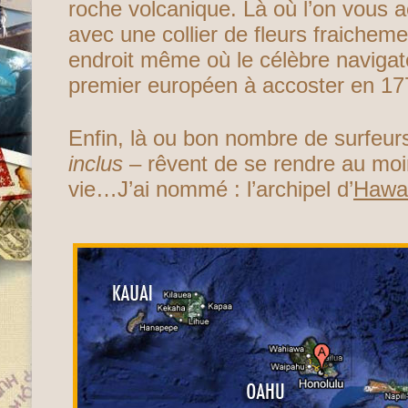
roche volcanique. Là où l’on vous ac
avec une collier de fleurs fraichemen
endroit même où le célèbre naviga
premier européen à accoster en 17
Enfin, là ou bon nombre de surfeur
inclus
– rêvent de se rendre au moi
vie…J’ai nommé : l’archipel d’
Hawai