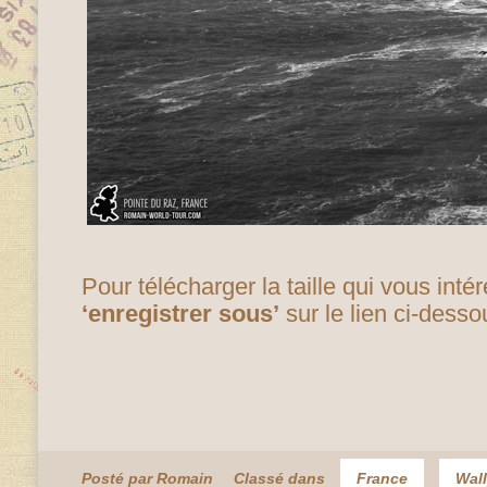
Pour télécharger la taille qui vous inté
‘enregistrer sous’
sur le lien ci-dess
Posté par Romain
Classé dans
France
Wal