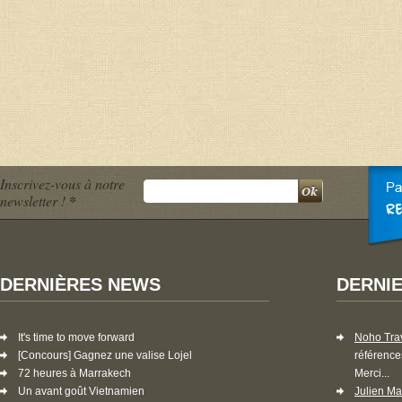
Inscrivez-vous à notre
newsletter !
*
DERNIÈRES NEWS
DERNI
It's time to move forward
Noho Tra
[Concours] Gagnez une valise Lojel
référence
72 heures à Marrakech
Merci...
Un avant goût Vietnamien
Julien Ma