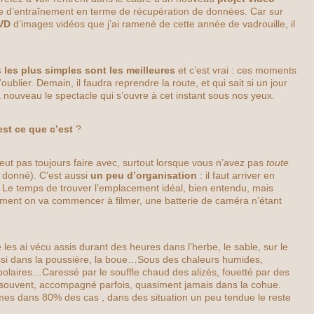
e d’entraînement en terme de récupération de données. Car sur
VD
d’images vidéos que j’ai ramené de cette année de vadrouille, il
 les plus simples sont les meilleures
et c’est vrai : ces moments
l’oublier. Demain, il faudra reprendre la route, et qui sait si un jour
 nouveau le spectacle qui s’ouvre à cet instant sous nos yeux.
est ce que c’est
?
ut pas toujours faire avec, surtout lorsque vous n’avez pas
toute
 donné). C’est aussi
un peu d’organisation
: il faut arriver en
 Le temps de trouver l’emplacement idéal, bien entendu, mais
oment on va commencer à filmer, une batterie de caméra n’étant
 les ai vécu assis durant des heures dans l’herbe, le sable, sur le
ssi dans la poussière, la boue…Sous des chaleurs humides,
olaires…Caressé par le souffle chaud des alizés, fouetté par des
ès souvent, accompagné parfois, quasiment jamais dans la cohue.
es dans 80% des cas , dans des situation un peu tendue le reste