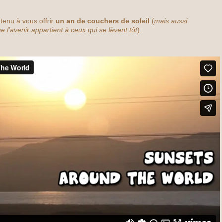
 tenu à vous offrir
un an de couchers de soleil
(
mais aussi
ue l’avenir appartient à ceux qui se lèvent tôt
).