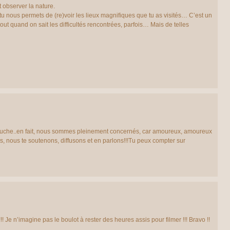
it observer la nature.
 nous permets de (re)voir les lieux magnifiques que tu as visités… C’est un
out quand on sait les difficultés rencontrées, parfois… Mais de telles
ouche..en fait, nous sommes pleinement concernés, car amoureux, amoureux
 nous te soutenons, diffusons et en parlons!!!Tu peux compter sur
! Je n’imagine pas le boulot à rester des heures assis pour filmer !!! Bravo !!