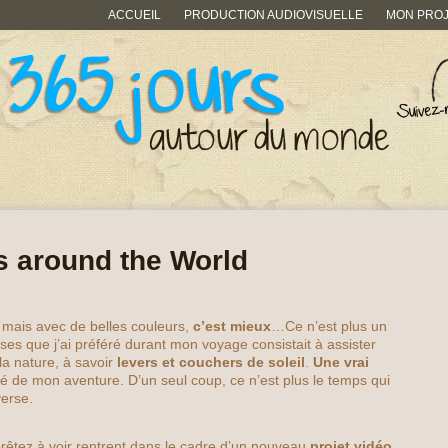
ACCUEIL
PRODUCTION AUDIOVISUELLE
MON PRO
s around the World
 mais avec de belles couleurs,
c’est mieux
…Ce n’est plus un
ses que j’ai préféré durant mon voyage consistait à assister
a nature, à savoir
levers et couchers de soleil
.
Une vrai
é de mon aventure. D’un seul coup, ce n’est plus le temps qui
verse.
êtez à voir rentrent dans le cadre d’un nouveau
projet vidéo