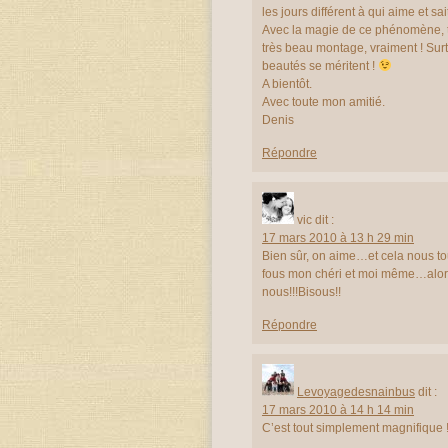
les jours différent à qui aime et sa
Avec la magie de ce phénomène, tu
très beau montage, vraiment ! Surt
beautés se méritent !
A bientôt.
Avec toute mon amitié.
Denis
Répondre
vic
dit :
17 mars 2010 à 13 h 29 min
Bien sûr, on aime…et cela nous t
fous mon chéri et moi même…alors,
nous!!!Bisous!!
Répondre
Levoyagedesnainbus
dit :
17 mars 2010 à 14 h 14 min
C’est tout simplement magnifique !!