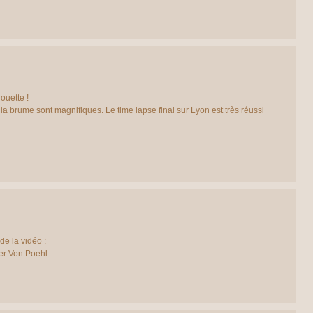
ouette !
a brume sont magnifiques. Le time lapse final sur Lyon est très réussi
de la vidéo :
ter Von Poehl