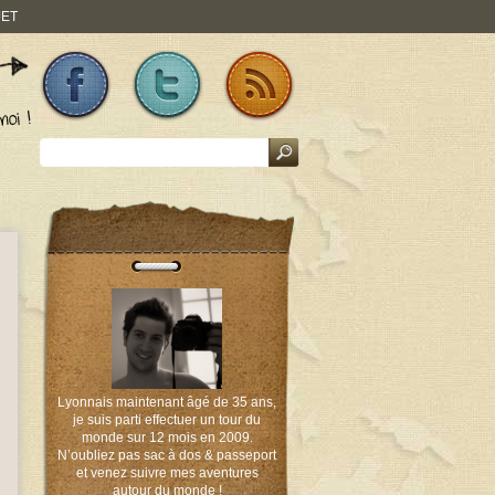
JET
Lyonnais maintenant âgé de 35 ans,
je suis parti effectuer un tour du
monde sur 12 mois en 2009.
N’oubliez pas sac à dos & passeport
et venez suivre mes aventures
autour du monde !