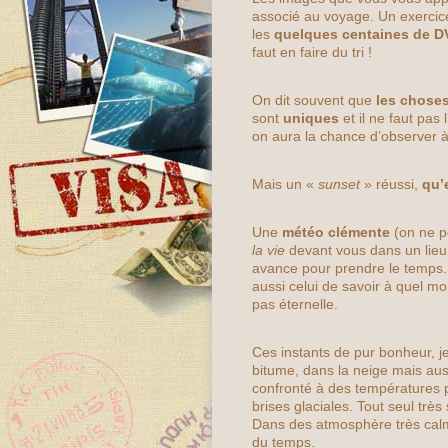
associé au voyage. Un exercic
les
quelques centaines de D
faut en faire du tri !
On dit souvent que
les choses
sont
uniques
et il ne faut pas 
on aura la chance d’observer à
Mais un «
sunset
» réussi,
qu’
Une
météo clémente
(on ne pe
la vie
devant vous dans un lieu
avance pour prendre le temps.
aussi celui de savoir à quel m
pas éternelle.
Ces instants de pur bonheur, je
bitume, dans la neige mais au
confronté à des températures p
brises glaciales. Tout seul tr
Dans des atmosphère très calm
du temps.