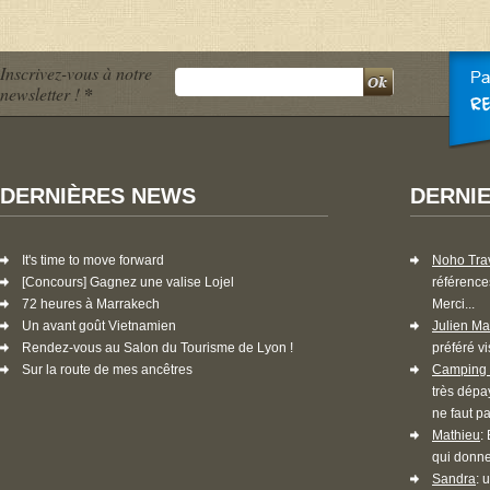
Inscrivez-vous à notre
newsletter !
*
DERNIÈRES NEWS
DERNI
It's time to move forward
Noho Tra
[Concours] Gagnez une valise Lojel
référence
72 heures à Marrakech
Merci...
Un avant goût Vietnamien
Julien Ma
Rendez-vous au Salon du Tourisme de Lyon !
préféré vi
Sur la route de mes ancêtres
Camping 
très dépa
ne faut pa
Mathieu
:
qui donne
Sandra
: 