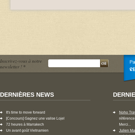
Inscrivez-vous à notre
newsletter !
*
DERNIÈRES NEWS
DERNI
It's time to move forward
Noho Tra
[Concours] Gagnez une valise Lojel
référence
72 heures à Marrakech
Merci...
Un avant goût Vietnamien
Julien Ma