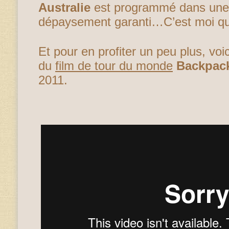
Australie
est programmé dans une
dépaysement garanti…C’est moi qui
Et pour en profiter un peu plus, voic
du
film de tour du monde
Backpac
2011.