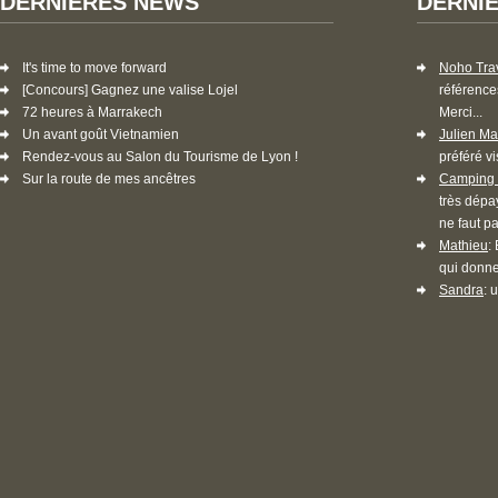
DERNIÈRES NEWS
DERNI
It's time to move forward
Noho Tra
[Concours] Gagnez une valise Lojel
référence
72 heures à Marrakech
Merci...
Un avant goût Vietnamien
Julien Ma
Rendez-vous au Salon du Tourisme de Lyon !
préféré vi
Sur la route de mes ancêtres
Camping 
très dépa
ne faut pa
Mathieu
:
qui donne
Sandra
: 