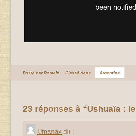
Posté par Romain
Classé dans
Argentine
23 réponses à “Ushuaïa : le
Umanax
dit :