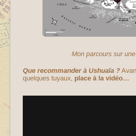
Mon parcours sur un
Que recommander à Ushuaïa ?
Avan
quelques tuyaux,
place à la vidéo…