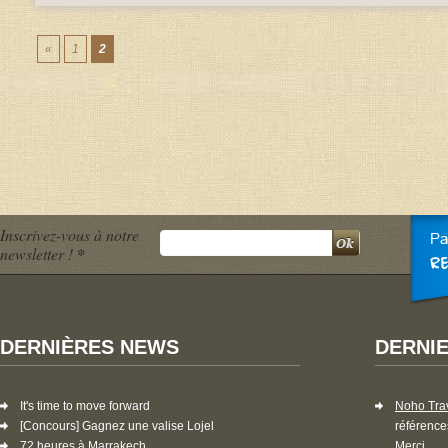
«
1
2
Inscrivez-vous à notre
newsletter !
*
DERNIÈRES NEWS
DERNI
It's time to move forward
Noho Tra
[Concours] Gagnez une valise Lojel
référence
72 heures à Marrakech
Merci...