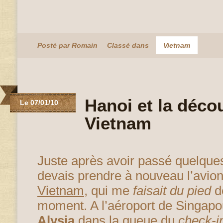
Posté par Romain
Classé dans
Vietnam
Hanoi et la déco
Le 07/01/10
Vietnam
Juste après avoir passé quelque
devais prendre à nouveau l’avion
Vietnam
, qui me
faisait du pied
de
moment. A l’aéroport de Singapou
Alysia
dans la queue du
check-i